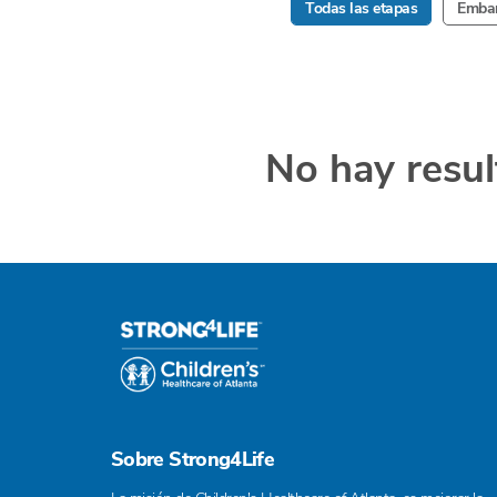
Todas las etapas
Embar
No hay resul
Sobre Strong4Life