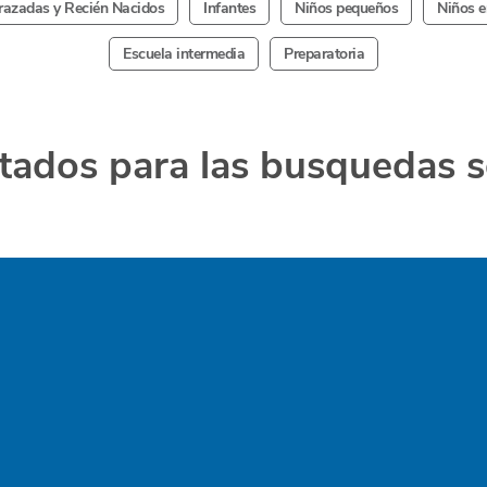
azadas y Recién Nacidos
Infantes
Niños pequeños
Niños e
Escuela intermedia
Preparatoria
tados para las busquedas 