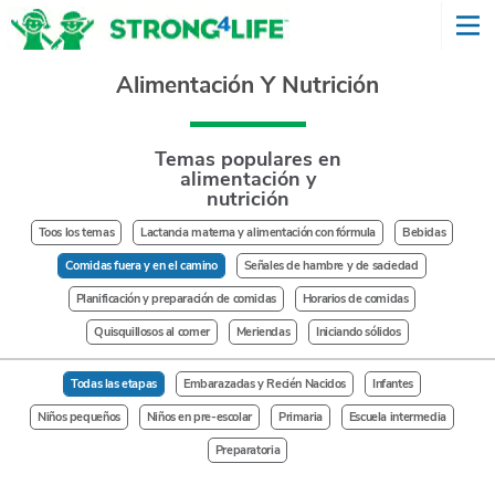
Alimentación Y Nutrición
Temas populares en
alimentación y
nutrición
Toos los temas
Lactancia materna y alimentación con fórmula
Bebidas
Comidas fuera y en el camino
Señales de hambre y de saciedad
Planificación y preparación de comidas
Horarios de comidas
Quisquillosos al comer
Meriendas
Iniciando sólidos
Todas las etapas
Embarazadas y Recién Nacidos
Infantes
Niños pequeños
Niños en pre-escolar
Primaria
Escuela intermedia
Preparatoria